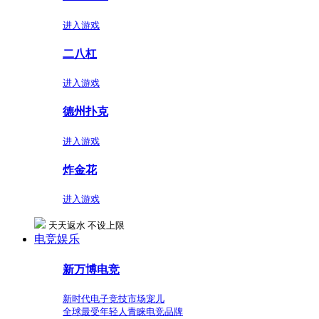
抢庄牛牛
进入游戏
二八杠
进入游戏
德州扑克
进入游戏
炸金花
进入游戏
天天返水 不设上限
电竞娱乐
新万博电竞
新时代电子竞技市场宠儿