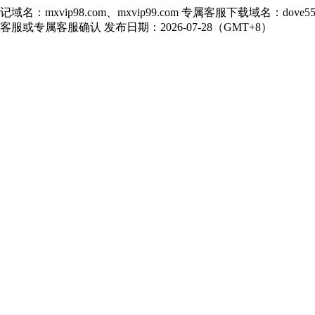
xvip98.com、mxvip99.com 专属客服下载域名：dov
专属客服确认 发布日期：2026-07-28（GMT+8）