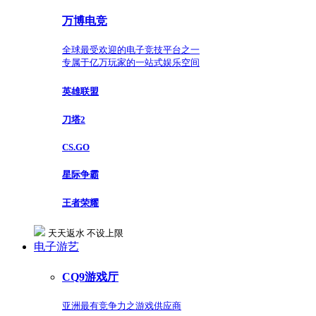
全球最受年轻人青睐电竞品牌
万博电竞
全球最受欢迎的电子竞技平台之一
专属于亿万玩家的一站式娱乐空间
英雄联盟
刀塔2
CS.GO
星际争霸
王者荣耀
天天返水 不设上限
电子游艺
CQ9游戏厅